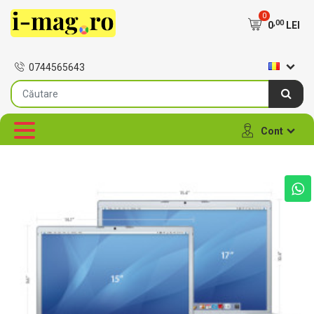
0
,00
0
LEI
0744565643
Cont