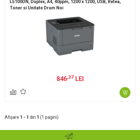
L5100DN, Duplex, A4, 40ppm, 1200 x 1200, USB, Retea,
Toner si Unitate Drum Noi
,37
846
LEI
Afişare
1 - 1
din
1
(1 pagini)