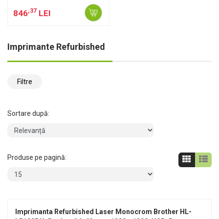
Brother HL-
,37
846
LEI
L5100DN, Duplex,
A4, 40ppm, 1200 x
1200, USB, Retea,
Imprimante Refurbished
Toner si Unitate
Drum Noi
Filtre
Sortare după:
Produse pe pagină:
Imprimanta Refurbished Laser Monocrom Brother HL-